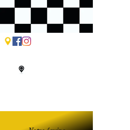
02 43 28 52 08
m2eformations@gmail.com
06 50 00 62 14
m2eformations.premartine@gmail.com